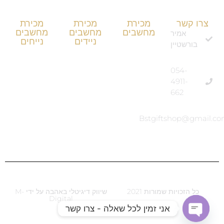
צרו קשר
מכירת
מכירת
מכירת
מחשבים
מחשבים
מחשבים
אמיר
ניידים
נייחים
בורשטיין
054-
4911-
662
Bstgiftshop@gmail.c
שיווק דיגיטלי | M-digital.co.il | 0525522766
כל הזכויות שמורות 2021
שיווק דיגיטלי באהבה על ידי M-
Digital
אני זמין לכל שאלה - צרו קשר